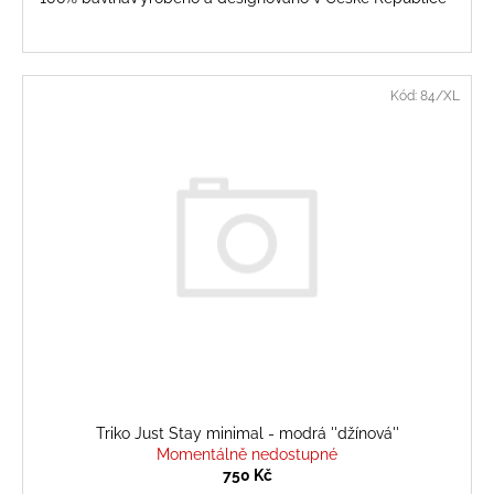
Kód:
84/XL
Triko Just Stay minimal - modrá ''džínová''
Momentálně nedostupné
750 Kč