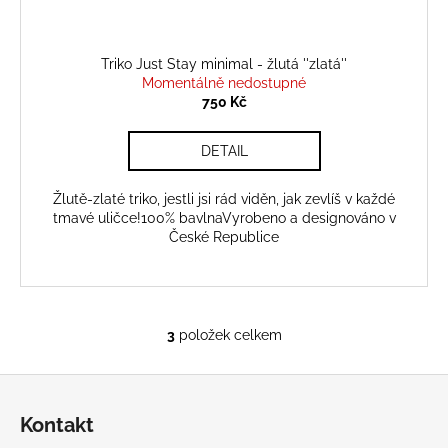
Triko Just Stay minimal - žlutá ''zlatá''
Momentálně nedostupné
750 Kč
DETAIL
Žlutě-zlaté triko, jestli jsi rád viděn, jak zevlíš v každé
tmavé uličce!100% bavlnaVyrobeno a designováno v
České Republice
3
položek celkem
O
v
Z
l
á
á
Kontakt
d
p