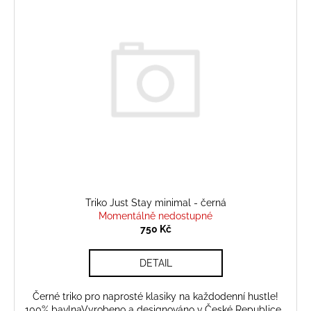
ý
o
a
p
d
j
i
u
í
s
k
t
p
t
?
r
ů
o
d
u
HLEDAT
k
t
ů
Triko Just Stay minimal - černá
Momentálně nedostupné
750 Kč
DETAIL
Černé triko pro naprosté klasiky na každodenní hustle!
100% bavlnaVyrobeno a designováno v České Republice