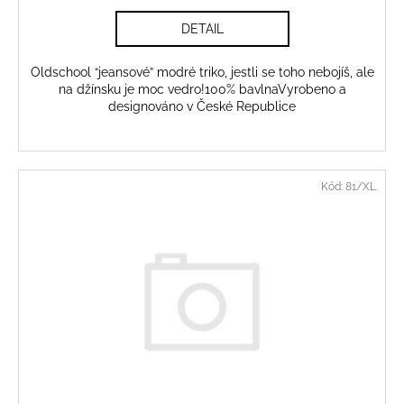
DETAIL
Oldschool “jeansové” modré triko, jestli se toho nebojíš, ale
na džínsku je moc vedro!100% bavlnaVyrobeno a
designováno v České Republice
Kód:
81/XL