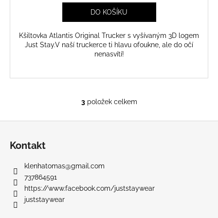
DO KOŠÍKU
Kšiltovka Atlantis Original Trucker s vyšívaným 3D logem
Just Stay.V naší truckerce ti hlavu ofoukne, ale do očí
nenasvítí!
3
položek celkem
O
v
Z
l
á
á
Kontakt
d
p
a
a
klenhatomas
@
gmail.com
c
t
737864591
í
í
https://www.facebook.com/juststaywear
p
juststaywear
r
v