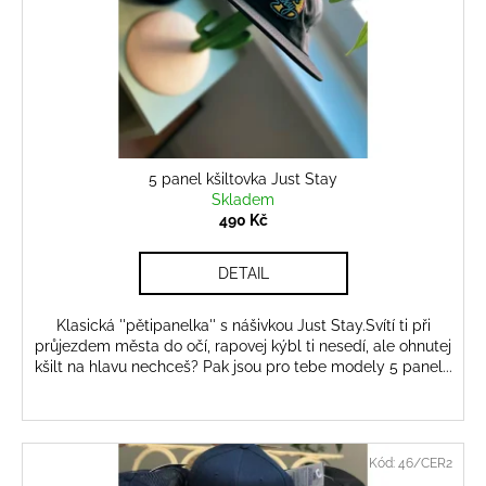
r
ů
a
o
j
d
í
u
t
k
?
t
ů
5 panel kšiltovka Just Stay
Skladem
490 Kč
HLEDAT
DETAIL
Klasická ''pětipanelka'' s nášivkou Just Stay.Svítí ti při
průjezdem města do očí, rapovej kýbl ti nesedí, ale ohnutej
kšilt na hlavu nechceš? Pak jsou pro tebe modely 5 panel...
Kód:
46/CER2